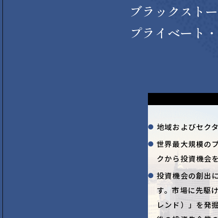
ブラックストー
プライベート・
地域およびセク
世界最大規模の
クから投資機会
投資機会の創出
す。市場に先駆
レンド）」を発