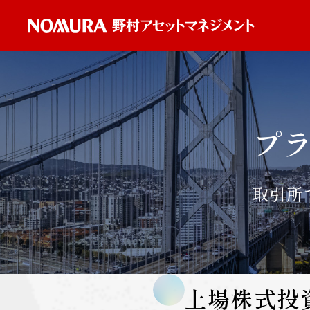
プ
取引所
上場株式投