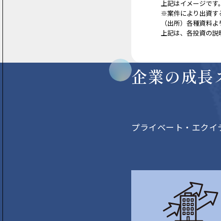
上記はイメージです
※案件により出資す
（出所）各種資料よ
上記は、各投資の説
企業の成長
プライベート・エクイ