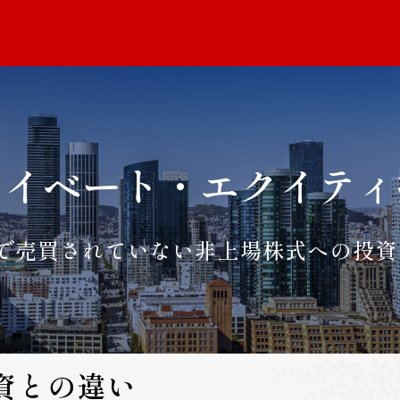
ライベート・
エクイティ
で売買されていない
非上場株式への投資
資との違い