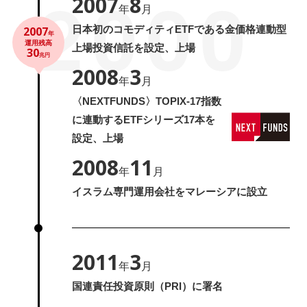
2000
2007
8
年
月
日本初のコモディティETFである金価格連動型
2007
年
運用残高
上場投資信託を設定、上場
30
兆円
2008
3
年
月
〈NEXTFUNDS〉TOPIX-17指数
に連動するETFシリーズ17本を
設定、上場
2008
11
年
月
イスラム専門運用会社をマレーシアに設立
2011
3
年
月
国連責任投資原則（PRI）に署名