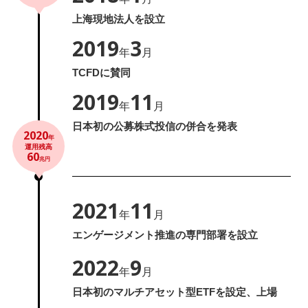
上海現地法人を設立
2019
3
年
月
TCFDに賛同
2019
11
年
月
日本初の公募株式投信の併合を発表
2020
年
運用残高
60
兆円
2021
11
年
月
エンゲージメント推進の専門部署を設立
2022
9
年
月
日本初のマルチアセット型ETFを設定、上場