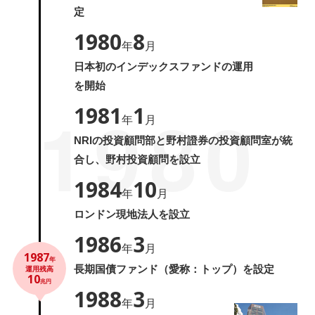
定
1980
8
年
月
日本初のインデックスファンドの運用
を開始
1980
1981
1
年
月
NRIの投資顧問部と野村證券の投資顧問室が統
合し、野村投資顧問を設立
1984
10
年
月
ロンドン現地法人を設立
1986
3
年
月
1987
年
長期国債ファンド（愛称：トップ）を設定
運用残高
10
兆円
1988
3
年
月