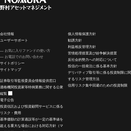
会社情報
個人情報保護方針
ユーザーサポート
勧誘方針
利益相反管理方針
お気に入りファンドの使い方
苦情処理措置及び紛争解決措置
お電話でのお問い合わせ
反社会的勢力への対応について
サイトポリシー
投信の一括発注に係る基本方針
サイトマップ
デリバティブ取引等に係る投資制限に関
するリスク管理方法
証券取引等監視委員会情報提供窓口
信用リスク集中回避のための投資制限
適格機関投資家等特例業務に関する公衆
縦覧
電子公告
投資信託および投資顧問サービスに係る
リスク・費用
基準価額の計算過誤等が一定の基準値を
超える重大な場合における対応方針（マ