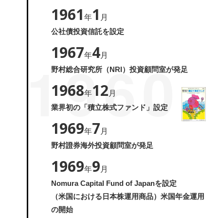
1961
1
年
月
公社債投資信託を設定
1967
4
1960
年
月
野村総合研究所（NRI）投資顧問室が発足
1968
12
年
月
業界初の「積立株式ファンド」設定
1969
7
年
月
野村證券海外投資顧問室が発足
1969
9
年
月
Nomura Capital Fund of Japanを設定
（米国における日本株運用商品）米国年金運用
の開始