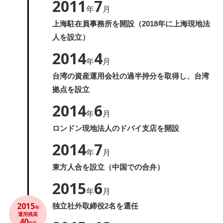
2011
7
年
月
上海駐在員事務所を開設（2018年に上海現地法
人を設立）
2014
4
年
月
台湾の資産運用会社の過半持分を取得し、台湾
拠点を設立
2014
6
年
月
ロンドン現地法人のドバイ支店を開設
2014
7
年
月
東方人合を設立（中国での合弁）
2015
6
年
月
2015
独立社外取締役2名を選任
年
運用残高
40