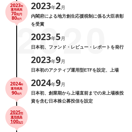
2023
2
2023
年
年
月
運用残高
70
兆円
内閣府による地方創生応援税制に係る大臣表彰
2020
80
兆円
を受賞
2023
5
年
月
日本初、ファンド・レビュー・レポートを発行
2023
9
年
月
日本初のアクティブ運用型ETFを設定、上場
2024
9
2024
年
月
年
運用残高
90
日本初、創業期から上場直前までの未上場株投
兆円
資を含む日本株公募投信を設定
2025
年
運用残高
100
兆円