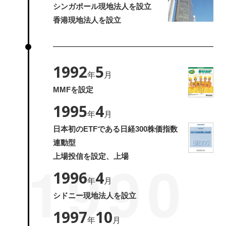
シンガポール現地法人を設立
香港現地法人を設立
1992
5
年
月
MMFを設定
1995
4
年
月
日本初のETFである日経300株価指数
連動型
1990
上場投信を設定、上場
1996
4
年
月
シドニー現地法人を設立
1997
10
年
月