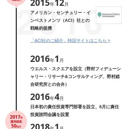
2010
2015
12
兆円
年
月
アメリカン・センチュリー・イ
ンベストメンツ（ACI）社との
戦略的提携
「ACI社のご紹介」特設サイトはこちら >
2016
1
年
月
ウエルス・スクエアを設立（野村フィデューシ
ャリー・リサーチ&コンサルティング、野村総
合研究所との合弁）
2016
4
年
月
日本初の責任投資専門部署を設立、6月に責任
投資諮問会議を設置
2017
年
運用残高
2018
1
50
兆円
年
月