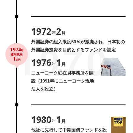
1972
2
年
月
1970
外国証券の組入限度50％が撤廃され、日本初の
1974
外国証券投資を目的とするファンドを設定
年
運用残高
1
1976
1
兆円
年
月
ニューヨーク駐在員事務所を開
設（1991年にニューヨーク現地
法人を設立）
1980
1
年
月
他社に先行して中期国債ファンドを設