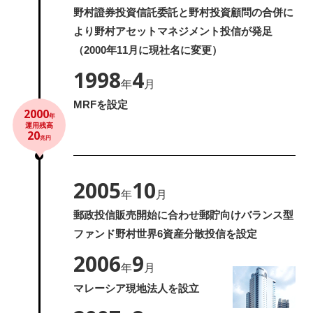
野村證券投資信託委託と野村投資顧問の合併に
より野村アセットマネジメント投信が発足
（2000年11月に現社名に変更）
1998
4
年
月
MRFを設定
2000
年
運用残高
20
兆円
2005
10
年
月
郵政投信販売開始に合わせ郵貯向けバランス型
ファンド野村世界6資産分散投信を設定
2006
9
年
月
マレーシア現地法人を設立