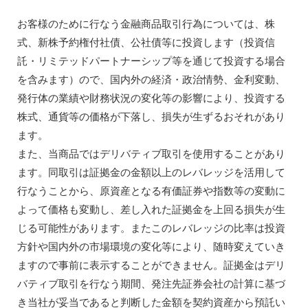
お客様のために行なう金融商品取引行為については、株
式、新株予約権付社債、公社債等に投資します（投資信
託・リミテッドパートナーシップ等を通じて投資する場合
を含みます）ので、国内外の経済・政治情勢、金利変動、
発行体の業績や財務状況の変化等の影響により、投資する
株式、通貨等の価格が下落し、損失が生ずるおそれがあり
ます。
また、当商品ではデリバティブ取引を使用することがあり
ます。同取引は証拠金の金額以上のレバレッジを活用して
行なうことから、原資産となる有価証券や指数等の変動に
よって価格も変動し、差し入れた証拠金を上回る損失が生
じる可能性があります。またこのレバレッジの比率は投資
方針や国内外の市場環境の変化等により、随時変えていき
ますので事前に表示することができません。証拠金はデリ
バティブ取引を行なう期間、発注先証券会社の計算に基づ
き当社が妥当であると判断した金額を契約資産から預託い