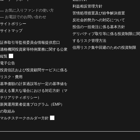
利益相反管理方針
お気に入りファンドの使い方
苦情処理措置及び紛争解決措置
お電話でのお問い合わせ
反社会的勢力への対応について
サイトポリシー
投信の一括発注に係る基本方針
サイトマップ
デリバティブ取引等に係る投資制限に関
するリスク管理方法
証券取引等監視委員会情報提供窓口
信用リスク集中回避のための投資制限
適格機関投資家等特例業務に関する公衆
縦覧
電子公告
投資信託および投資顧問サービスに係る
リスク・費用
基準価額の計算過誤等が一定の基準値を
超える重大な場合における対応方針（マ
テリアリティポリシー）
新興運用業者促進プログラム（EMP）
の取組み
マルチステークホルダー方針