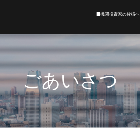
機関投資家の皆様へ
EOごあいさつ
ァンド検索
ーケットコメント
産運用の基礎
村アセットマネジメントについて
資産運用を知る
石黒英之のMarket Navi
ファンド検索
資産運用の始め方
マーケットレポート
役立つ制度の活用
基準価額一覧
年代別の資産運
企業理念
会社概要
沿革
投資環境レポート
NISA成長投資枠
週間市場情報
NISAつみたて投資枠
インベストメント・アウトルック
ニュース
財務情報
お気に入りファンド
最近見たファンド
資産運用を知る
ごあいさつ
数から選ぶ
目で見る野村アセットマネジメント
お金を育てる研究所
投資の知識やお悩みをお客さまに寄り添って
設サイト
為替レート
株式指標
ステナビリティ
野村アセットのETF
野村アセットの
資産運用スタート編
資産運用ステップアップ編
今から備えるセカンドライフ
NEXT FUNDS
確定拠出年金（DC）ファンド
コーポレートサステナビリティ
責任投資への取組み
域から選ぶ
投資機会が広がる
運用担当者のご紹介
プライベートアセット
本
北米
ヨーロッパ
アジア・オセアニア
中南米
アフリカ
客様本位の業務運営
運用について
ETFを知る
連情報
針
取組み状況
ファンドレビュー
投資理念
ETF（上場企業信託）の基礎や専門家による