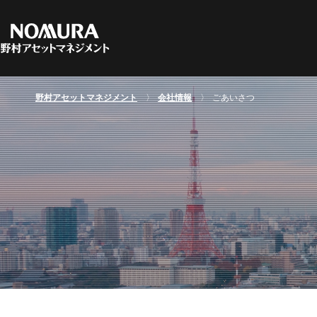
C
フ
マ
資
マーケット情報TOPへ
資産運用の基礎TOPヘ
ファンド情報TOPへ
会社情報TOPヘ
野村アセットマネジメント
会社情報
ごあいさつ
野
指
特
サ
地
日
お
関
方