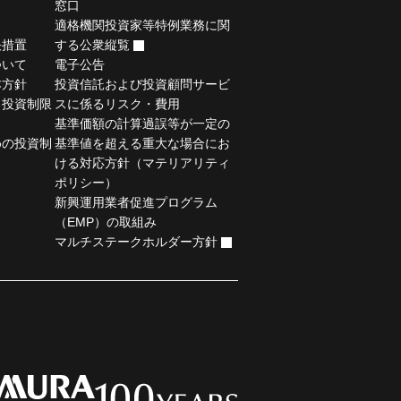
窓口
適格機関投資家等特例業務に関
決措置
する公衆縦覧
ついて
電子公告
本方針
投資信託および投資顧問サービ
る投資制限
スに係るリスク・費用
基準価額の計算過誤等が一定の
めの投資制
基準値を超える重大な場合にお
ける対応方針（マテリアリティ
ポリシー）
新興運用業者促進プログラム
（EMP）の取組み
マルチステークホルダー方針