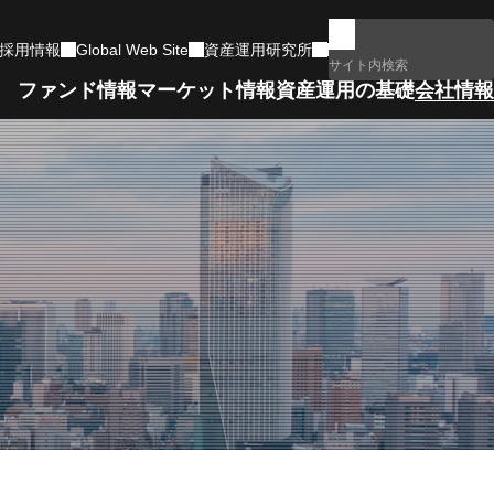
採用情報
Global Web Site
資産運用研究所
ファンド情報
マーケット情報
資産運用の基礎
会社情報
マーケットコメント一覧
用
ファンドランキング
もっと詳しく学ぶ
ネットワーク・組織図
確定拠出年金
政治・経済イベント
電子公告
サポートします
リート指数
編
動画・特設サイト集
運用体制
コラムなど、