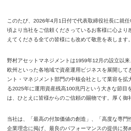
ETFを学ぶ
資産形成に役立つ情報をお届けします
賞履歴一覧
基準価額一覧
決算・分配金情報
お申込不可日一覧
用リスク集中回避のための投資制限
新商品
償還済みファンド・併合ファンド
ETFの基本
深掘りETF
マンガETF
このたび、2026年4月1日付で代表取締役社長に
頃より当社をご信頼くださっているお客様に心より
えてくださる全ての皆様にも改めて敬意を表します
野村アセットマネジメントは1959年12月の設立
欧州といった各地域で資産運用ビジネスを展開して
ント・マネジメント部門の中核会社として業容を拡大
る2025年に運用資産残高100兆円という大きな節
は、ひとえに皆様からのご信頼の賜物です。厚く御
当社は、「最高の付加価値の創造」、「高度な専門
企業理念に掲げ、最良のパフォーマンスの提供に努