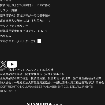
投資信託および投資顧問サービスに係る
リスク・費用
基準価額の計算過誤等が一定の基準値を
超える重大な場合における対応方針（マ
テリアリティポリシー）
新興運用業者促進プログラム（EMP）
の取組み
マルチステークホルダー方針
商号：野村アセットマネジメント株式会社
金融商品取引業者 関東財務局長（金商）第373号
金融商品取引業の種別：投資運用業、投資助言・代理業、第二種金融商品取引業
加入協会：一般社団法人資産運用業協会／一般社団法人第二種金融商品取引業協会
COPYRIGHT © NOMURA ASSET MANAGEMENT CO., LTD. ALL RIGHTS
RESERVED.