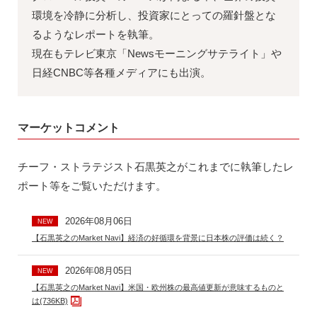
環境を冷静に分析し、投資家にとっての羅針盤とな
るようなレポートを執筆。
現在もテレビ東京「Newsモーニングサテライト」や
日経CNBC等各種メディアにも出演。
マーケットコメント
チーフ・ストラテジスト石黒英之がこれまでに執筆したレ
ポート等をご覧いただけます。
2026年08月06日
NEW
【石黒英之のMarket Navi】経済の好循環を背景に日本株の評価は続く？
2026年08月05日
NEW
【石黒英之のMarket Navi】米国・欧州株の最高値更新が意味するものと
は(736KB)