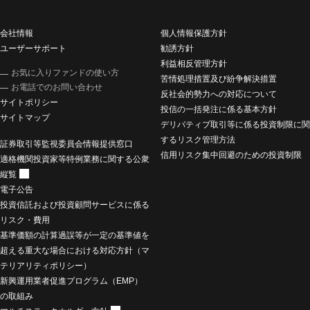
会社情報
個人情報保護方針
ユーザーサポート
勧誘方針
利益相反管理方針
お気に入りファンドの使い方
苦情処理措置及び紛争解決措置
お電話でのお問い合わせ
反社会的勢力への対応について
サイトポリシー
投信の一括発注に係る基本方針
サイトマップ
デリバティブ取引等に係る投資制限に関
するリスク管理方法
証券取引等監視委員会情報提供窓口
信用リスク集中回避のための投資制限
適格機関投資家等特例業務に関する公衆
縦覧
電子公告
投資信託および投資顧問サービスに係る
リスク・費用
基準価額の計算過誤等が一定の基準値を
超える重大な場合における対応方針（マ
テリアリティポリシー）
新興運用業者促進プログラム（EMP）
の取組み