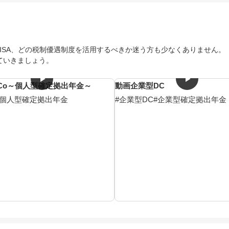
NISA、どの税制優遇制度を活用するべきか迷う方も少なくありません。
ていきましょう。
eCo～個人型確定拠出年金～
動画
企業型DC
#個人型確定拠出年金
#企業型DC
#企業型確定拠出年金