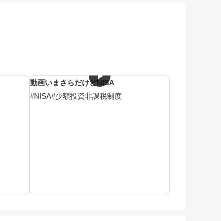
動画
いまさらだけどNISA
#NISA
#少額投資非課税制度