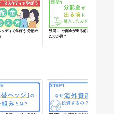
スタディで学ぼう 分配金
疑問1 分配金が出る前に購入し
方
た方が得？