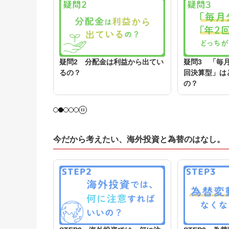
る前に購入し
疑問2 分配金は利益から出てい
疑問3 「毎
るの？
回決算型」は
の？
今だから考えたい、海外投資と為替のはなし。