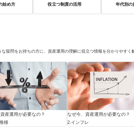
ETFを学ぶ
資産形成に役立つ情報をお届けします
の始め方
役立つ制度の活用
年代別の
賞履歴一覧
基準価額一覧
決算・分配金情報
お申込不可日一覧
用リスク集中回避のための投資制限
新商品
償還済みファンド・併合ファンド
ETFの基本
深掘りETF
マンガETF
うな疑問をお持ちの方に、資産運用の理解に役立つ情報を分かりやすく
、資産運用が必要なの？
なぜ今、資産運用が必要なの？
の推移
2.インフレ