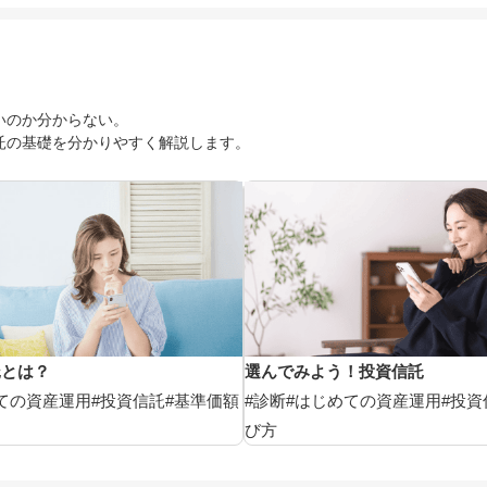
いのか分からない。
託の基礎を分かりやすく解説します。
託とは？
選んでみよう！投資信託
ての資産運用
#投資信託
#基準価額
#診断
#はじめての資産運用
#投資
び方