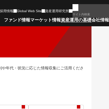
採用情報
Global Web Site
資産運用研究所
ファンド情報
マーケット情報
資産運用の基礎
会社情報
マーケットコメント一覧
用
ファンドランキング
もっと詳しく学ぶ
ネットワーク・組織図
確定拠出年金
政治・経済イベント
電子公告
サポートします
別や年代・状況に応じた情報収集にご活用くださ
リート指数
編
動画・特設サイト集
運用体制
コラムなど、