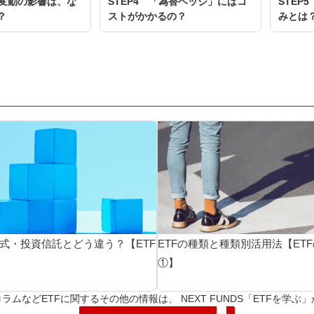
替変動の影響は、な
STEP4 「為替ヘッジ」にはコ
STEP
？
ストがかかるの？
みとは
株式・投資信託とどう違う？【ETF
ETFの種類と種類別活用法【ET
】
①】
ラムなどETFに関するその他の情報は、 NEXT FUNDS「ETFを学