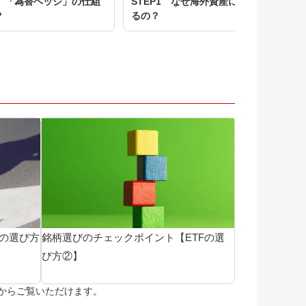
5 「為替ヘッジ」の仕組
STEP1 なぜ海外資産に投資す
S
？
るの？
Fの選び方
銘柄選びのチェックポイント【ETFの選
び方②】
ぶ」からご覧いただけます。