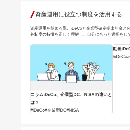
資産運用に役立つ制度を活用する
資産運用を始める際、iDeCoと企業型確定拠出年金と
各制度の特徴を正しく理解し、自分に合った選択をし
動画
iD
#iDeCo
コラム
iDeCo、企業型DC、NISAの違いと
は？
#iDeCo
#企業型DC
#NISA