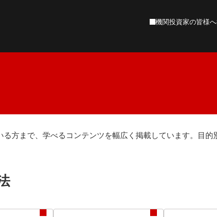
機関投資家の皆様へ
EOごあいさつ
ァンド検索
ーケットコメント
産運用の基礎
村アセットマネジメントについて
資産運用を知る
石黒英之のMarket Navi
ファンド検索
資産運用の始め方
マーケットレポート
役立つ制度の活用
基準価額一覧
年代別の資産運
企業理念
会社概要
沿革
投資環境レポート
NISA成長投資枠
週間市場情報
NISAつみたて投資枠
インベストメント・アウトルック
ニュース
財務情報
お気に入りファンド
最近見たファンド
資産運用を知る
数から選ぶ
目で見る野村アセットマネジメント
お金を育てる研究所
投資の知識やお悩みをお客さまに寄り添って
設サイト
いる方まで、学べるコンテンツを幅広く掲載しています。目的
為替レート
株式指標
ステナビリティ
野村アセットのETF
野村アセットの
資産運用スタート編
資産運用ステップアップ編
今から備えるセカンドライフ
NEXT FUNDS
確定拠出年金（DC）ファンド
コーポレートサステナビリティ
責任投資への取組み
域から選ぶ
投資機会が広がる
運用担当者のご紹介
法
プライベートアセット
本
北米
ヨーロッパ
アジア・オセアニア
中南米
アフリカ
客様本位の業務運営
運用について
ETFを知る
連情報
針
取組み状況
ファンドレビュー
投資理念
ETF（上場企業信託）の基礎や専門家による