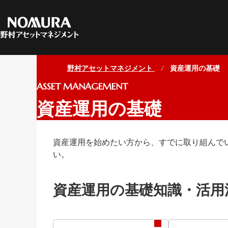
C
フ
マ
資
マーケット情報TOPへ
資産運用の基礎TOPヘ
ファンド情報TOPへ
会社情報TOPヘ
野村アセットマネジメント
資産運用の基礎
野
ASSET MANAGEMENT
資産運用の基礎
指
特
資産運用を始めたい方から、すでに取り組んで
サ
い。
地
資産運用の基礎知識・活用
日
お
関
方