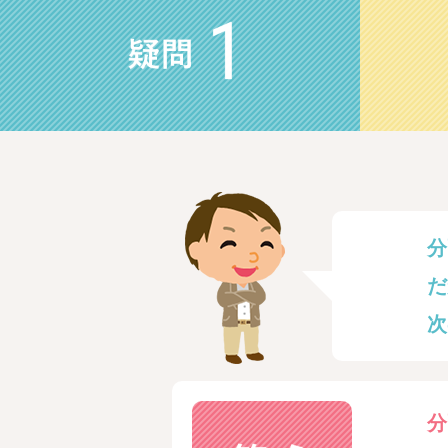
分
だ
次
分