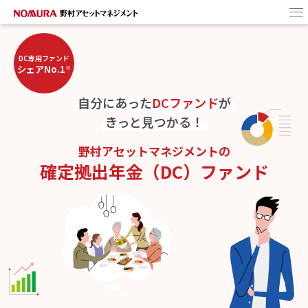
HOME
DC専用ファンド
シェアNo.1
※
野村アセットの
DCファンド
自分にあった
DCファンド
が
ターゲットイヤー・
ファンドとは
きっと見つかる！
商品選びのヒント
野村アセットマネジメントの
確定拠出年金（DC）ファンド