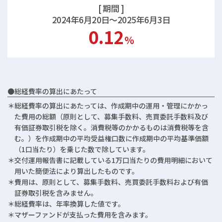
[ 期間 ]
2024年6月20日～2025年6月3日
0.12
％
●総経費率の算出にあたって
＊総経費率の算出にあたっては、作成期中の運用・管理にかかっ
た費用の総額（原則として、募集手数料、売買委託手数料及び
有価証券取引税を除く。消費税等のかかるものは消費税等を含
む。）を作成期中の平均受益権口数に作成期中の平均基準価額
（1口当たり）を乗じた数で除しています。
＊交付運用報告書に記載している1万口当たりの費用明細において
用いた簡便法により算出したものです。
＊費用は、原則として、募集手数料、売買委託手数料および有価
証券取引税を含みません。
＊総経費率は、年率換算した値です。
＊マザーファンドが支払った費用を含みます。