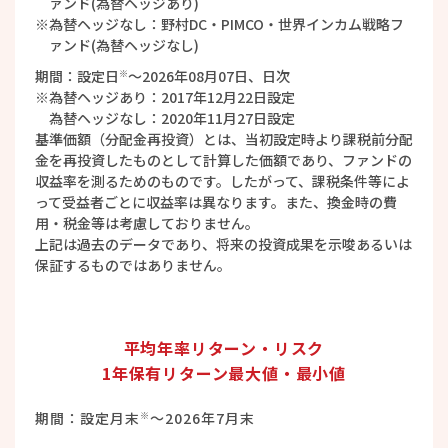
ァンド(為替ヘッジあり)
為替ヘッジなし：野村DC・PIMCO・世界インカム戦略フ
ァンド(為替ヘッジなし)
期間：設定日
～
2026年08月07日
、日次
※
為替ヘッジあり：2017年12月22日設定
為替ヘッジなし：2020年11月27日設定
基準価額（分配金再投資）とは、当初設定時より課税前分配
金を再投資したものとして計算した価額であり、ファンドの
収益率を測るためのものです。したがって、課税条件等によ
って受益者ごとに収益率は異なります。また、換金時の費
用・税金等は考慮しておりません。
上記は過去のデータであり、将来の投資成果を示唆あるいは
保証するものではありません。
平均年率リターン・リスク
1年保有リターン最大値・最小値
期間：
設定月末
～
2026年7月末
※