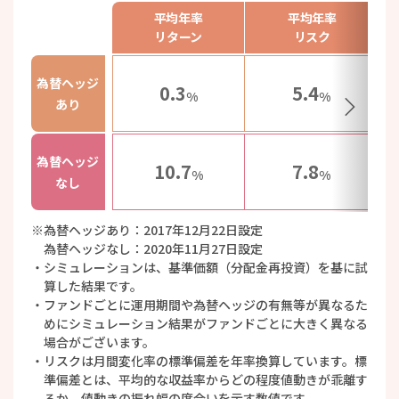
平均年率
平均年率
リターン
リスク
為替ヘッジ
0.3
5.4
%
%
あり
為替ヘッジ
10.7
7.8
%
%
なし
為替ヘッジあり：2017年12月22日設定
為替ヘッジなし：2020年11月27日設定
シミュレーションは、基準価額（分配金再投資）を基に試
算した結果です。
ファンドごとに運用期間や為替ヘッジの有無等が異なるた
めにシミュレーション結果がファンドごとに大きく異なる
場合がございます。
リスクは月間変化率の標準偏差を年率換算しています。標
準偏差とは、平均的な収益率からどの程度値動きが乖離す
るか、値動きの振れ幅の度合いを示す数値です。