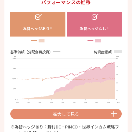
パフォーマンスの推移
為替ヘッジあり
為替ヘッジなし
※
※
基準価額（分配金再投資）
純資産総額
(円)
(億円)
20,000
50
40
15,000
30
10,000
20
5,000
10
0
0
18/01
19/01
20/01
21/01
22/01
23/01
24/01
25/01
26/01
(年/月)
拡大して見る
為替ヘッジあり：野村DC・PIMCO・世界インカム戦略フ