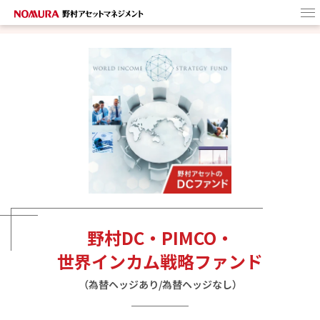
HOME
野村アセットの
DCファンド
ターゲットイヤー・
ファンドとは
商品選びのヒント
野村DC・PIMCO・
世界インカム
戦略ファンド
（為替ヘッジあり/
為替ヘッジなし）