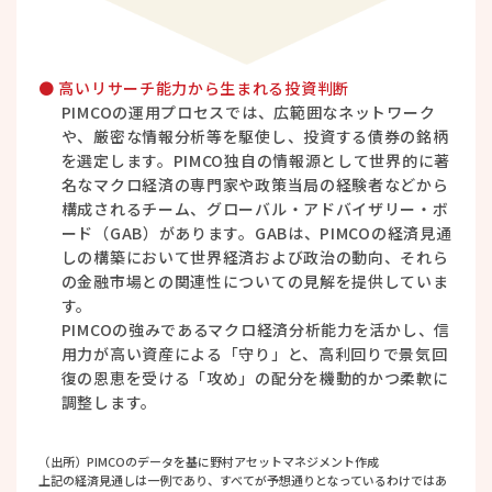
● 高いリサーチ能力から生まれる投資判断
PIMCOの運用プロセスでは、広範囲なネットワーク
や、厳密な情報分析等を駆使し、投資する債券の銘柄
を選定します。PIMCO独自の情報源として世界的に著
名なマクロ経済の専門家や政策当局の経験者などから
構成されるチーム、グローバル・アドバイザリー・ボ
ード（GAB）があります。GABは、PIMCOの経済見通
しの構築において世界経済および政治の動向、それら
の金融市場との関連性についての見解を提供していま
す。
PIMCOの強みであるマクロ経済分析能力を活かし、信
用力が高い資産による「守り」と、高利回りで景気回
復の恩恵を受ける「攻め」の配分を機動的かつ柔軟に
調整します。
（出所）PIMCOのデータを基に野村アセットマネジメント作成
上記の経済見通しは一例であり、すべてが予想通りとなっているわけではあ