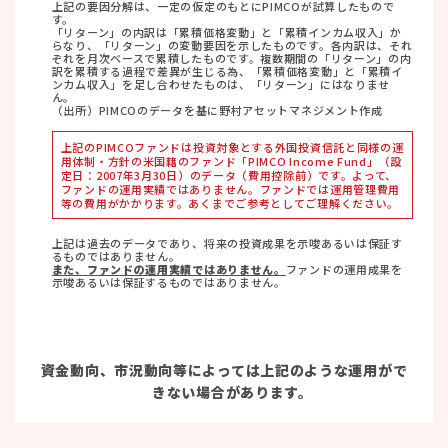
上記の要因分解は、一定の仮定のもとにPIMCOが試算したもので
す。
「リターン」の内訳は「累積価格変動」と「累積インカム収入」か
らなり、「リターン」の変動要因を示したものです。各内訳は、それ
ぞれを月次ベースで累積したものです。複数期間の「リターン」の内
訳を累積する過程で差異が生じる為、「累積価格変動」と「累積イ
ンカム収入」を足し合わせたものは、「リターン」にはなりませ
ん。
（出所）PIMCOのデータを基に野村アセットマネジメント作成
上記のPIMCOファンドは投資対象とする外国投資信託と同様の運
用体制・方針の米国籍のファンド「PIMCO Income Fund」（設
定日：2007年3月30日）のデータ（費用控除前）です。よって、
ファンドの運用実績ではありません。ファンドでは運用管理費用
等の費用がかかります。あくまでご参考としてご理解ください。
上記は過去のデータであり、将来の投資成果を示唆あるいは保証す
るものではありません。
また、ファンドの運用実績ではありません。
ファンドの運用成果を
示唆あるいは保証するものではありません。
資金動向、市況動向等によっては上記のような運用がで
きない場合があります。