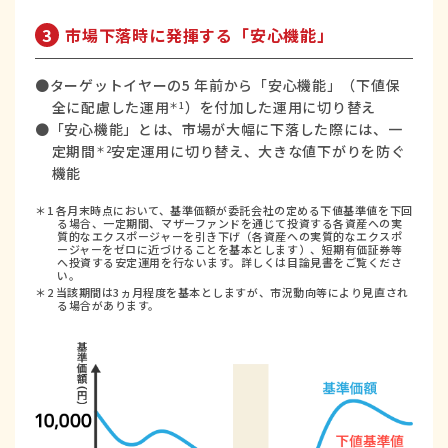
3
市場下落時に発揮する「安心機能」
●ターゲットイヤーの5 年前から「安心機能」（下値保
全に配慮した運用
）を付加した運用に切り替え
＊1
●「安心機能」とは、市場が大幅に下落した際には、一
定期間
安定運用に切り替え、大きな値下がりを防ぐ
＊2
機能
＊1 各月末時点において、基準価額が委託会社の定める下値基準値を下回
る場合、一定期間、マザーファンドを通じて投資する各資産への実
質的なエクスポージャーを引き下げ（各資産への実質的なエクスポ
ージャーをゼロに近づけることを基本とします）、短期有価証券等
へ投資する安定運用を行ないます。詳しくは目論見書をご覧くださ
い。
＊2 当該期間は3ヵ月程度を基本としますが、市況動向等により見直され
る場合があります。