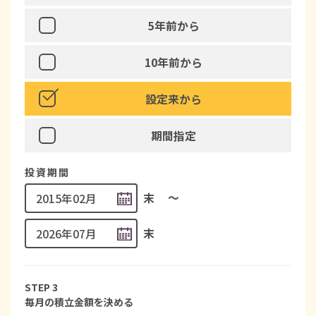
5年前
から
10年前
から
設定来
から
期間指定
投資期間
末
〜
末
STEP 3
毎月の積立金額を決める