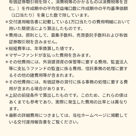
有価証券取引税を除く。消費税等のかかるものは消費税等を含
む。）を作成期中の平均受益権口数に作成期中の平均基準価額
（1口当たり）を乗じた数で除しています。
＊交付運用報告書に記載している1万口当たりの費用明細において
用いた簡便法により算出したものです。
＊費用は、原則として、募集手数料、売買委託手数料および有価
証券取引税を含みません。
＊総経費率は、年率換算した値です。
＊マザーファンドが支払った費用を含みます。
＊その他費用には、外貨建資産の保管等に要する費用、監査法人
等に支払うファンドの監査に係る費用、信託事務の処理に要す
るその他の諸費用等が含まれます。
＊その他費用には、有価証券の貸付に係る事務の処理に要する費
用が含まれる場合があります。
＊上記の前提条件で算出したものです。このため、これらの値は
あくまでも参考であり、実際に発生した費用の比率とは異なり
ます。
＊最新の詳細費用につきましては、当社ホームページに掲載して
いる交付運用報告書をご覧ください。