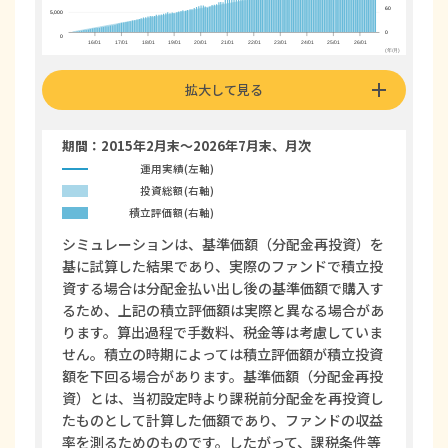
60
5,000
0
0
16/01
17/01
18/01
19/01
20/01
21/01
22/01
23/01
24/01
25/01
26/01
(年/月)
拡大して見る
期間：
2015年2月
末～
2026年7月
末、月次
運用実績(左軸)
投資総額(右軸)
積立評価額(右軸)
シミュレーションは、基準価額（分配金再投資）を
基に試算した結果であり、実際のファンドで積立投
資する場合は分配金払い出し後の基準価額で購入す
るため、上記の積立評価額は実際と異なる場合があ
ります。算出過程で手数料、税金等は考慮していま
せん。積立の時期によっては積立評価額が積立投資
額を下回る場合があります。基準価額（分配金再投
資）とは、当初設定時より課税前分配金を再投資し
たものとして計算した価額であり、ファンドの収益
率を測るためのものです。したがって、課税条件等