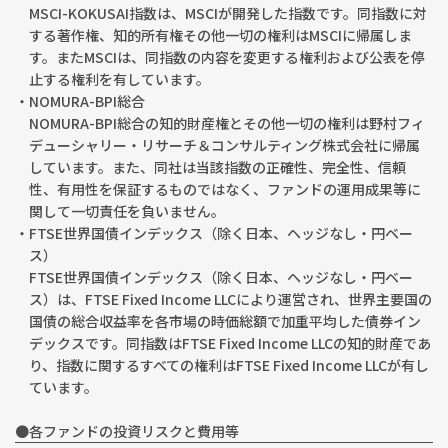
MSCI-KOKUSAI指数は、MSCIが開発した指数です。同指数に対
する著作権、知的所有権その他一切の権利はMSCIに帰属しま
す。またMSCIは、同指数の内容を変更する権利および公表を停
止する権利を有しています。
・NOMURA-BPI総合
NOMURA-BPI総合の知的財産権とその他一切の権利は野村フィ
デューシャリー・リサーチ＆コンサルティング株式会社に帰属
しています。また、同社は当該指数の正確性、完全性、信頼
性、有用性を保証するものではなく、ファンドの運用成果等に
関して一切責任を負いません。
・FTSE世界国債インデックス（除く日本、ヘッジなし・円ベー
ス）
FTSE世界国債インデックス（除く日本、ヘッジなし・円ベー
ス）は、FTSE Fixed Income LLCにより運営され、世界主要国の
国債の総合収益率を各市場の時価総額で加重平均した債券イン
デックスです。同指数はFTSE Fixed Income LLCの知的財産であ
り、指数に関するすべての権利はFTSE Fixed Income LLCが有し
ています。
●各ファンドの投資リスクと費用等