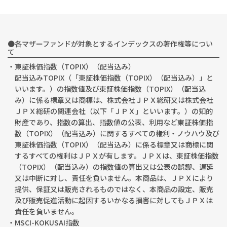
●各マザーファンドが対象とするインデックスの著作権等につい
て
・東証株価指数（TOPIX）（配当込み）
配当込みTOPIX（「東証株価指数（TOPIX）（配当込み）」と
いいます。）の指数値及び東証株価指数（TOPIX）（配当込
み）に係る標章又は商標は、株式会社ＪＰＸ総研又は株式会社
ＪＰＸ総研の関連会社（以下「ＪＰＸ」といいます。）の知的
財産であり、指数の算出、指数値の公表、利用など東証株価指
数（TOPIX）（配当込み）に関するすべての権利・ノウハウ及び
東証株価指数（TOPIX）（配当込み）に係る標章又は商標に関
するすべての権利はＪＰＸが有します。ＪＰＸは、東証株価指数
（TOPIX）（配当込み）の指数値の算出又は公表の誤謬、遅延
又は中断に対し、責任を負いません。本商品は、ＪＰＸにより
提供、保証又は販売されるものではなく、本商品の設定、販売
及び販売促進活動に起因するいかなる損害に対してもＪＰＸは
責任を負いません。
・MSCI-KOKUSAI指数