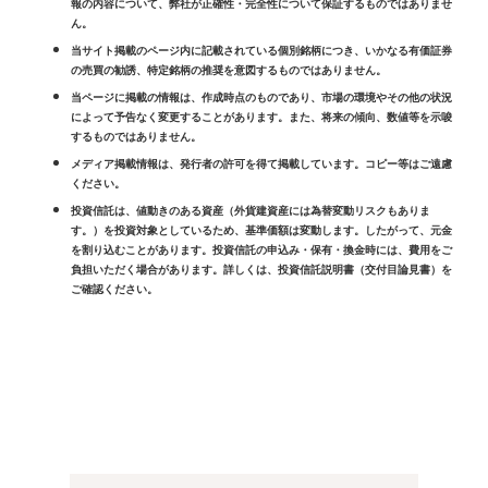
報の内容について、弊社が正確性・完全性について保証するものではありませ
ん。
当サイト掲載のページ内に記載されている個別銘柄につき、いかなる有価証券
の売買の勧誘、特定銘柄の推奨を意図するものではありません。
当ページに掲載の情報は、作成時点のものであり、市場の環境やその他の状況
によって予告なく変更することがあります。また、将来の傾向、数値等を示唆
するものではありません。
メディア掲載情報は、発行者の許可を得て掲載しています。コピー等はご遠慮
ください。
投資信託は、値動きのある資産（外貨建資産には為替変動リスクもありま
す。）を投資対象としているため、基準価額は変動します。したがって、元金
を割り込むことがあります。投資信託の申込み・保有・換金時には、費用をご
負担いただく場合があります。詳しくは、投資信託説明書（交付目論見書）を
ご確認ください。