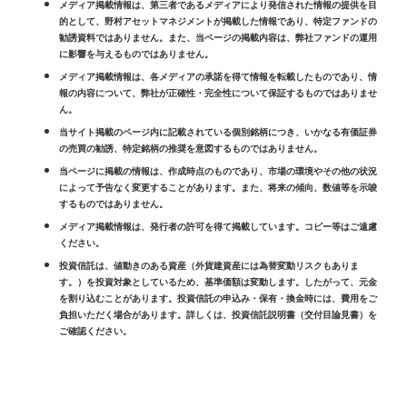
メディア掲載情報は、第三者であるメディアにより発信された情報の提供を目
的として、野村アセットマネジメントが掲載した情報であり、特定ファンドの
勧誘資料ではありません。また、当ページの掲載内容は、弊社ファンドの運用
に影響を与えるものではありません。
メディア掲載情報は、各メディアの承諾を得て情報を転載したものであり、情
報の内容について、弊社が正確性・完全性について保証するものではありませ
ん。
当サイト掲載のページ内に記載されている個別銘柄につき、いかなる有価証券
の売買の勧誘、特定銘柄の推奨を意図するものではありません。
当ページに掲載の情報は、作成時点のものであり、市場の環境やその他の状況
によって予告なく変更することがあります。また、将来の傾向、数値等を示唆
するものではありません。
メディア掲載情報は、発行者の許可を得て掲載しています。コピー等はご遠慮
ください。
投資信託は、値動きのある資産（外貨建資産には為替変動リスクもありま
す。）を投資対象としているため、基準価額は変動します。したがって、元金
を割り込むことがあります。投資信託の申込み・保有・換金時には、費用をご
負担いただく場合があります。詳しくは、投資信託説明書（交付目論見書）を
ご確認ください。