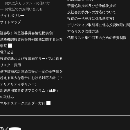
お気に入りファンドの使い方
苦情処理措置及び紛争解決措置
お電話でのお問い合わせ
反社会的勢力への対応について
サイトポリシー
投信の一括発注に係る基本方針
サイトマップ
デリバティブ取引等に係る投資制限に関
するリスク管理方法
証券取引等監視委員会情報提供窓口
信用リスク集中回避のための投資制限
適格機関投資家等特例業務に関する公衆
縦覧
電子公告
投資信託および投資顧問サービスに係る
リスク・費用
基準価額の計算過誤等が一定の基準値を
超える重大な場合における対応方針（マ
テリアリティポリシー）
新興運用業者促進プログラム（EMP）
の取組み
マルチステークホルダー方針