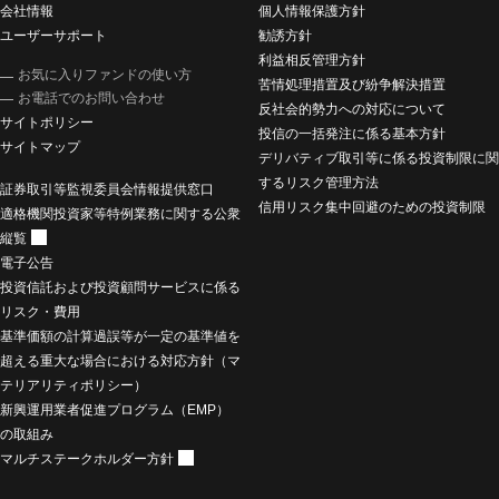
会社情報
個人情報保護方針
ユーザーサポート
勧誘方針
利益相反管理方針
お気に入りファンドの使い方
苦情処理措置及び紛争解決措置
お電話でのお問い合わせ
反社会的勢力への対応について
サイトポリシー
投信の一括発注に係る基本方針
サイトマップ
デリバティブ取引等に係る投資制限に関
するリスク管理方法
証券取引等監視委員会情報提供窓口
信用リスク集中回避のための投資制限
適格機関投資家等特例業務に関する公衆
縦覧
電子公告
投資信託および投資顧問サービスに係る
リスク・費用
基準価額の計算過誤等が一定の基準値を
超える重大な場合における対応方針（マ
テリアリティポリシー）
新興運用業者促進プログラム（EMP）
の取組み
マルチステークホルダー方針