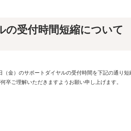
ETFを学ぶ
資産形成に役立つ情報をお届けします
賞履歴一覧
基準価額一覧
決算・分配金情報
お申込不可日一覧
用リスク集中回避のための投資制限
新商品
償還済みファンド・併合ファンド
ETFの基本
深掘りETF
マンガETF
ルの受付時間短縮について
日（金）のサポートダイヤルの受付時間を下記の通り短
が何卒ご理解いただきますようお願い申し上げます。