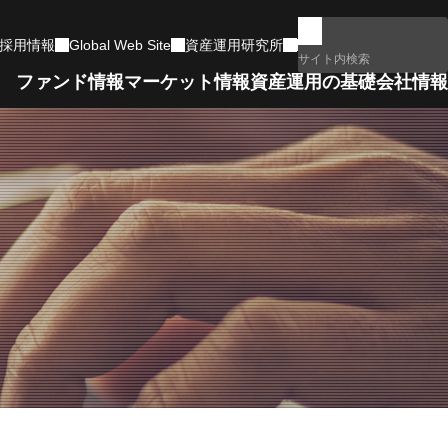
採用情報
Global Web Site
資産運用研究所
ファンド情報
マーケット情報
資産運用の基礎
会社情報
マーケットコメント一覧
用
ファンドランキング
もっと詳しく学ぶ
ネットワーク・組織図
確定拠出年金
政治・経済イベント
電子公告
サポートします
リート指数
編
動画・特設サイト集
運用体制
コラムなど、