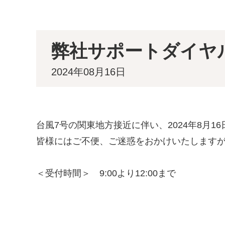
受
信
弊社サポートダイヤ
2024年08月16日
台風
7
号の関東地方接近に伴い、
2024
年
8
月
16
皆様にはご不便、ご迷惑をおかけいたします
＜受付時間＞
9:00
より
12:00
まで