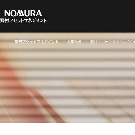
C
フ
マ
資
マーケット情報TOPへ
資産運用の基礎TOPヘ
ファンド情報TOPへ
会社情報TOPヘ
野村アセットマネジメント
お知らせ
弊社サポートダイヤルの受
野
指
特
サ
地
日
お
関
方