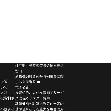
証券取引等監視委員会情報提供
窓口
適格機関投資家等特例業務に関
決措置
する公衆縦覧
ついて
電子公告
本方針
投資信託および投資顧問サービ
る投資制限
スに係るリスク・費用
基準価額の計算過誤等が一定の
めの投資制
基準値を超える重大な場合にお