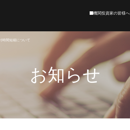
機関投資家の皆様へ
EOごあいさつ
ァンド検索
ーケットコメント
産運用の基礎
付時間短縮について
村アセットマネジメントについて
資産運用を知る
石黒英之のMarket Navi
ファンド検索
資産運用の始め方
マーケットレポート
役立つ制度の活用
基準価額一覧
年代別の資産運
企業理念
会社概要
沿革
投資環境レポート
NISA成長投資枠
週間市場情報
NISAつみたて投資枠
インベストメント・アウトルック
ニュース
財務情報
お気に入りファンド
最近見たファンド
資産運用を知る
お知らせ
数から選ぶ
目で見る野村アセットマネジメント
お金を育てる研究所
投資の知識やお悩みをお客さまに寄り添って
設サイト
為替レート
株式指標
ステナビリティ
野村アセットのETF
野村アセットの
資産運用スタート編
資産運用ステップアップ編
今から備えるセカンドライフ
NEXT FUNDS
確定拠出年金（DC）ファンド
コーポレートサステナビリティ
責任投資への取組み
域から選ぶ
投資機会が広がる
運用担当者のご紹介
プライベートアセット
本
北米
ヨーロッパ
アジア・オセアニア
中南米
アフリカ
客様本位の業務運営
運用について
ETFを知る
連情報
針
取組み状況
ファンドレビュー
投資理念
ETF（上場企業信託）の基礎や専門家による