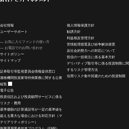
会社情報
個人情報保護方針
ユーザーサポート
勧誘方針
利益相反管理方針
お気に入りファンドの使い方
苦情処理措置及び紛争解決措置
お電話でのお問い合わせ
反社会的勢力への対応について
サイトポリシー
投信の一括発注に係る基本方針
サイトマップ
デリバティブ取引等に係る投資制限に関
するリスク管理方法
証券取引等監視委員会情報提供窓口
信用リスク集中回避のための投資制限
適格機関投資家等特例業務に関する公衆
縦覧
電子公告
投資信託および投資顧問サービスに係る
リスク・費用
基準価額の計算過誤等が一定の基準値を
超える重大な場合における対応方針（マ
テリアリティポリシー）
新興運用業者促進プログラム（EMP）