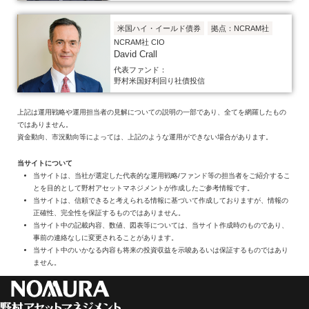
米国ハイ・イールド債券
拠点：NCRAM社
NCRAM社 CIO
David Crall
代表ファンド：
野村米国好利回り社債投信
上記は運用戦略や運用担当者の見解についての説明の一部であり、全てを網羅したもの
ではありません。
資金動向、市況動向等によっては、上記のような運用ができない場合があります。
当サイトについて
当サイトは、当社が選定した代表的な運用戦略/ファンド等の担当者をご紹介するこ
とを目的として野村アセットマネジメントが作成したご参考情報です。
当サイトは、信頼できると考えられる情報に基づいて作成しておりますが、情報の
正確性、完全性を保証するものではありません。
当サイト中の記載内容、数値、図表等については、当サイト作成時のものであり、
事前の連絡なしに変更されることがあります。
当サイト中のいかなる内容も将来の投資収益を示唆あるいは保証するものではあり
ません。