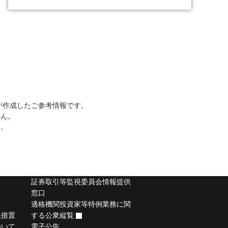
が作成したご参考情報です。
せん。
す。
証券取引等監視委員会情報提供
窓口
適格機関投資家等特例業務に関
決措置
する公衆縦覧
ついて
電子公告