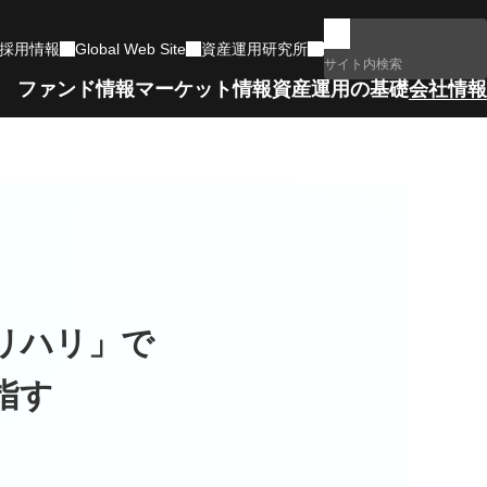
採用情報
Global Web Site
資産運用研究所
ファンド情報
マーケット情報
資産運用の基礎
会社情報
マーケットコメント一覧
用
ファンドランキング
もっと詳しく学ぶ
ネットワーク・組織図
確定拠出年金
政治・経済イベント
電子公告
サポートします
リート指数
リハリ」で
編
指す
動画・特設サイト集
運用体制
コラムなど、