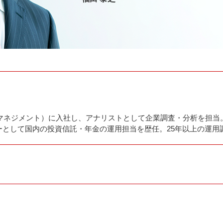
ETFを学ぶ
資産形成に役立つ情報をお届けします
賞履歴一覧
基準価額一覧
決算・分配金情報
お申込不可日一覧
用リスク集中回避のための投資制限
新商品
償還済みファンド・併合ファンド
ETFの基本
深掘りETF
マンガETF
トマネジメント）に入社し、アナリストとして企業調査・分析を担
として国内の投資信託・年金の運用担当を歴任。25年以上の運用