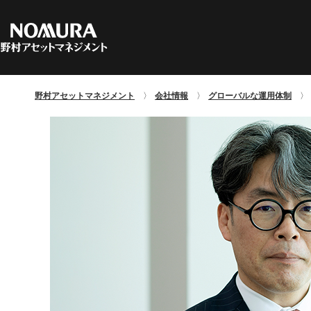
C
フ
マ
資
マーケット情報TOPへ
資産運用の基礎TOPヘ
ファンド情報TOPへ
会社情報TOPヘ
野村アセットマネジメント
会社情報
グローバルな運用体制
野
指
特
サ
地
日
お
関
方