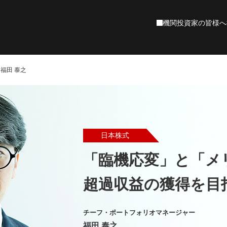
機関投資家の皆様へ
EOごあいさつ
ァンド検索
ーケットコメント
産運用の基礎
福田 泰之
村アセットマネジメントについて
資産運用を知る
石黒英之のMarket Navi
ファンド検索
資産運用の始め方
マーケットレポート
役立つ制度の活用
基準価額一覧
年代別の資産運
企業理念
会社概要
沿革
投資環境レポート
NISA成長投資枠
週間市場情報
NISAつみたて投資枠
インベストメント・アウトルック
ニュース
財務情報
お気に入りファンド
最近見たファンド
資産運用を知る
数から選ぶ
目で見る野村アセットマネジメント
日本株式
お金を育てる研究所
投資の知識やお悩みをお客さまに寄り添って
設サイト
為替レート
株式指標
ステナビリティ
「臨機応変」と「メ
野村アセットのETF
野村アセットの
資産運用スタート編
資産運用ステップアップ編
今から備えるセカンドライフ
NEXT FUNDS
確定拠出年金（DC）ファンド
コーポレートサステナビリティ
責任投資への取組み
域から選ぶ
超過収益の獲得を目
投資機会が広がる
運用担当者のご紹介
プライベートアセット
本
北米
ヨーロッパ
アジア・オセアニア
中南米
アフリカ
客様本位の業務運営
運用について
ETFを知る
チーフ・ポートフォリオマネージャー
連情報
針
取組み状況
ファンドレビュー
投資理念
ETF（上場企業信託）の基礎や専門家による
福田 泰之