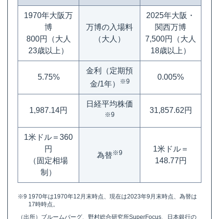
1970年大阪万
2025年大阪・
博
万博の入場料
関西万博
800円（大人
（大人）
7,500円（大人
23歳以上）
18歳以上）
金利（定期預
5.75%
0.005%
※9
金/1年）
日経平均株価
1,987.14円
31,857.62円
※9
1米ドル＝360
円
1米ドル＝
※9
為替
（固定相場
148.77円
制）
※9
1970年は1970年12月末時点、現在は2023年9月末時点、為替は
17時時点。
（出所）ブルームバーグ、野村総合研究所SuperFocus、日本銀行の