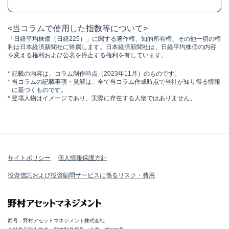
<当コラムで使用した指数等について>
「日経平均株価（日経225）」に関する著作権、知的所有権、その他一切の権
利は日本経済新聞社に帰属します。日本経済新聞社は、日経平均株価の内容
を変える権利および公表を停止する権利を有しています。
*
記載の内容は、コラム制作時点（2023年11月）のものです。
*
当コラムの記載事項・見解は、全て当コラム作成時点で当社が知り得る情報
に基づくものです。
*
登場人物はイメージであり、実際に存在する人物ではありません。
サイトポリシー
個人情報保護方針
投資信託および投資顧問サービスに係るリスク・費用
商号：野村アセットマネジメント株式会社